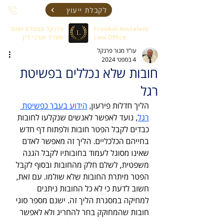
לקבלת ייעוץ
Frenkel Amsalem
פרנקל אמסלם ושות'
Law Office
משרד עורכי דין
עו"ד מנור פרנקל
4 בספט׳ 2024
חובות שלא נכללים בפשיטת
רגל
הליך חדלות פירעון, 
הידוע בעבר כפשיטת 
רגל
, נועד לאפשר לאנשים שנקלעו לחובות 
כבדים לקבל הפטר חובות ולפתוח דף חדש 
בחייהם הכלכליים. הליך זה מאפשר לאדם 
שאינו מסוגל לעמוד בחובותיו לקבל הגנה 
משפטית, לשלם חלק מהחובות ובסוף לקבל 
הפטר מיתרת החובות שלא שולמו. עם זאת, 
חשוב לדעת כי לא כל החובות ניתנים 
למחיקה במסגרת הליך זה. ישנם מספר סוגי 
חובות שהמחוקק בחר להחריג ולא לאפשר 