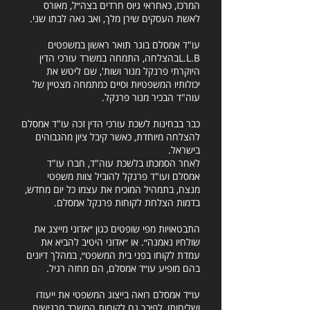
המרכז, כאחראי גיוס חרדים בצה״ל, מאורס
לאשת העסקים שירן מלך, ואב גאה לבתו שני.
עו"ד אמסלם בוגר תואר ראשון במשפטים
L.L.Bבהצלחה, התמחה במשרד עורכי הדין
היוקרתי פרנקל מנור ושות', שם ליטש את
יכולותיו המשפטיות וסיים כמתמחה מצטיין של
עוה"ד הבכיר מנור פרנקל.
כבר בבחינות לשכת עורכי הדין זכה עו"ד אמסלם
להצלחה מיוחדת, כאשר קיבל ציון מהגבוהים
בישראל.
לאחר הסמכתו בלשכת עוה"ד, חברו עו"ד
אמסלם ועו"ד פרנקל להוביל צוות משפטי
מנצח, בתמהיל המוכיח את עצמו כל יום מחדש,
בדמות הצלחת לקוחות פרנקל אמסלם.
התבטאויות מפי שופטים כגון ״אדוני מייצג את
שולחיו נאמנה״. או ״אדוני היטיב להביא את
עמדת לקוחו בפני בית המשפט״, במהלך דיונים
בהם מופיע עו״ד אמסלם, הם מחזה רגיל.
עו״ד אמסלם רואה בייצוג המשפטי את ייעודו
ושליחותו, לפיכך גם לקוחות המשרד מרגישים