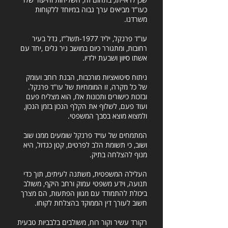
כעו"ד מביאים ערך גבוה במיוחד ללקוחות
משרדנו.
עו"ד פרנקל, יליד 1977-תשל"ז, גדל בעיר
רחובות, ומתגורר כיום במושב ניר גלים ,יחד עם
אשתו סיוון ושבעת ילדיו.
ניתוח סיטואציות מורכבות, הבנת רוחב ועומק
של כל מקרה, זו המומחיות של עו"ד פרנקל.
ובזכות כישורים ותכונות אלו, הוא מצליח פעם
ועוד פעם, לשלוף את הקלף הנכון בזמן הנכון,
ולמצוא מוצא בסבך המשפטי.
המתמחים של עו״ד פרנקל שומעים ממנו שוב
ושוב, כי תשומת הלב לפרטים, קטן כגדול, היא
מנוף להצלחה בתיק.
העלילה המשפטית, משתנה לעיתים, תוך כדי
תנועה, וידע משפטי עמוק ורחב היקף, משולב
ביכולת להתמודד עם מגוון הפתעות, הם מצרך
חשוב לעורך דין הממוקד בהצלחת לקוחו.
רקורד עשיר וקור רוח, משולבים בלבביות טבעית