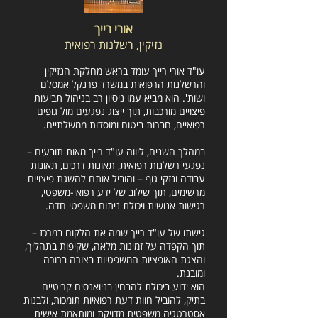
אורי רייך
נזיקין, רשלנות רפואית
עו"ד אורי רייך עומד בראש מחלקת הנזיקין
והרשלנות הרפואית במשרד פרנקל אמסלם
ושות'. הוא מביא עמו ניסיון רב בניהול תביעות
פיצויים מורכבות, תוך ייצוג נפגעים מול גופים
רפואיים, חברות ביטוח ומוסדות ממשלתיים.
במהלך השנים, ליווה עו"ד רייך מאות תובעים –
נפגעי רשלנות רפואית, תאונות דרכים, תאונות
עבודה ונזקי גוף – והוביל אותם להשגת פיצויים
מרשימים, תוך שילוב של ידע רפואי-משפטי,
רגישות אנושית ויכולת ניתוח משפטי חדה.
גישתו של עו"ד רייך שמה את הלקוח במרכז –
תוך הקפדה על זמינות מלאה, שקיפות בתהליך,
והצגת האופציות המשפטיות בצורה ברורה
ומובנת.
הוא ידוע ביכולת להבחין בניואנסים קריטיים
בתיק, להוביל חוות דעת רפואיות תומכות, ולבנות
אסטרטגיה משפטית מדויקת ומותאמת אישית