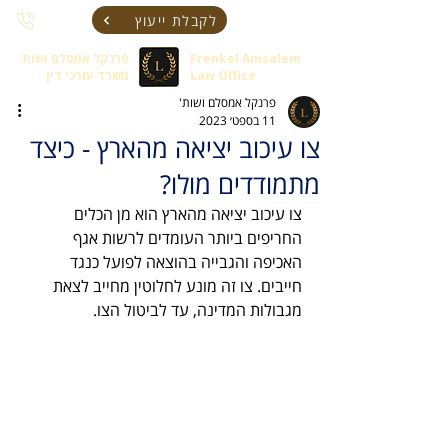
לקבלת ייעוץ
Frenkel Amsalem
פרנקל אמסלם ושות'
Law Office
משרד עורכי דין
פרנקל אמסלם ושות'
11 בספט׳ 2023
צו עיכוב יציאה מהארץ - כיצד
מתמודדים מולו?
צו עיכוב יציאה מהארץ הוא מן הכלים 
החריפים ביותר העומדים לרשות אגף 
האכיפה והגבייה בהוצאה לפועל כנגד 
חייבים. צו זה מונע לחלוטין מחייב לצאת 
מגבולות המדינה, עד לביטול הצו.