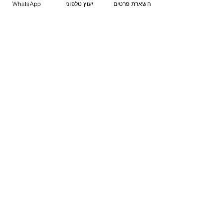
השארת פרטים
יעוץ טלפוני
WhatsApp
רגע מכריע? אנו כאן עבורכם!
מלאו פרטים לקבלת
שיחת ייעוץ טלפונית
ללא עלות
שם
*
טלפון
*
קראתי את 
מדיניות הפרטיות
 ואני 
מאשר ליצור איתי קשר
*
שליחה