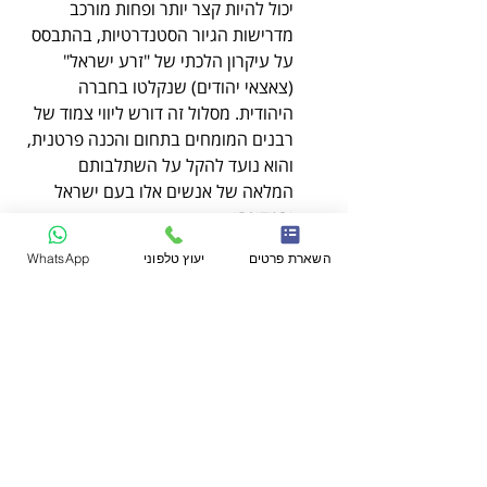
יכול להיות קצר יותר ופחות מורכב 
מדרישות הגיור הסטנדרטיות, בהתבסס 
על עיקרון הלכתי של "זרע ישראל" 
(צאצאי יהודים) שנקלטו בחברה 
היהודית. מסלול זה דורש ליווי צמוד של 
רבנים המומחים בתחום והכנה פרטנית, 
והוא נועד להקל על השתלבותם 
המלאה של אנשים אלו בעם ישראל 
ובמדינתו.
השארת פרטים
יעוץ טלפוני
WhatsApp
שאלות נפוצות וליווי מקצועי 
בגיור אורתודוכסי
גיור אורתודוכסי
 מעניק למתגייר זכויות 
אזרחיות משמעותיות בישראל, ובהן: זכאות 
ל
חוק השבות
 (אזרחות ישראלית אוטומטית), 
רישום כיהודי במרשם האוכלוסין, זכות נישואין 