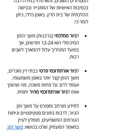
המסלולים השונים, והוא תלוי במידה רבה 
בנסיבות האישיות של המתגייר ובגישה 
ההלכתית של בית הדין. באופן כללי, ניתן 
לומר כי:
ל
גיור ממלכתי
 (ברבנות) משך הזמן 
המינימלי הוא 12-24 חודשים, אך 
בפועל התהליך עלול להתארך לשנים 
רבות.
ל
גיור אורתודוכסי פרטי
 בבתי דין מוכרים, 
משך הזמן קצר יותר באופן משמעותי, 
ועומד לרוב על פחות משנה, מה שהופך 
אותו ל
גיור אורתודוכסי מהיר
 יחסית.
למידע מורחב ומפורט על משך זמן 
הגיור, לרבות נתונים סטטיסטיים וניתוח 
הגורמים המשפיעים, מומלץ לעיין 
במאמר המעמיק שלנו בנושא: 
משך זמן 