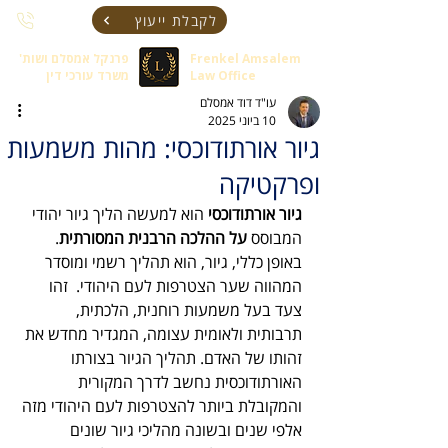
לקבלת ייעוץ
Frenkel Amsalem
פרנקל אמסלם ושות'
Law Office
משרד עורכי דין
עו"ד דוד אמסלם
10 ביוני 2025
גיור אורתודוכסי: מהות משמעות
ופרקטיקה
גיור אורתודוכסי
 הוא למעשה הליך גיור יהודי 
המבוסס
 על ההלכה הרבנית המסורתית
. 
באופן כללי, גיור, הוא תהליך רשמי ומוסדר 
המהווה שער הצטרפות לעם היהודי.  זהו 
צעד בעל משמעות רוחנית, הלכתית, 
תרבותית ולאומית עצומה, המגדיר מחדש את 
זהותו של האדם. תהליך הגיור בצורתו 
האורתודוכסית נחשב לדרך המקורית 
והמקובלת ביותר להצטרפות לעם היהודי מזה 
אלפי שנים ובשונה מהליכי גיור שונים 