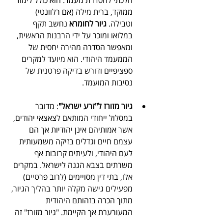
הלכתי להסדרת מעמד. הוא כולל לימוד 
ממוקד, ברית מילה (אם רלוונטי) 
וטבילה. 
גיור לחומרא
 נחשב תקף 
במלואו ומוכר על ידי הרבנות הראשית, 
ומאפשר הסדרה מהירה יחסית של 
הממעמד היהודי. הוא מיועד למקרים 
ספציפיים ודורש בדיקה פרטנית של 
נסיבות המועמד.
גיור מזורז ל"זרע ישראל"
: מדובר 
במסלול ייחודי המותאם לצאצאי יהודים, 
אשר אמותיהם אינן יהודיות אך הם 
עצמם חיים וגדלים בזיקה משמעותית 
לעם היהודי, ולעיתים קרובות אף 
משרתים בצבא הגנה לישראל. במקרים 
אלו, בתי דין מסויימים (לרוב פרטיים) 
מפעילים גישה מקלה יותר בהליך הגיור, 
מתוך הכרה בזהותם היהודית 
המעורערת אך הקיימת. "גיור מזורז" זה 