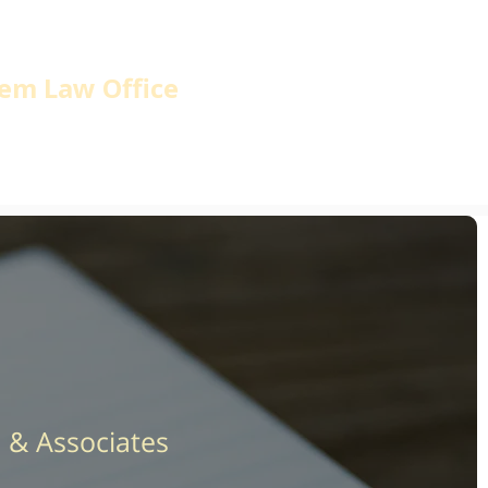
em Law Office
home
 & Associates