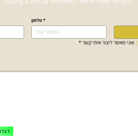
Facing a crucial moment? We're here for you!
טלפון
*
*
 ואני מאשר ליצור איתי קשר
ת
עולם התוכן
יציר
9
משרד:
תהליך גיור - מדריך מקיף
יפוי כח מתמשך - הסיכונים
פקס: 03-7716650
למי מתאים תהליך גיור מקוצר
דברו 