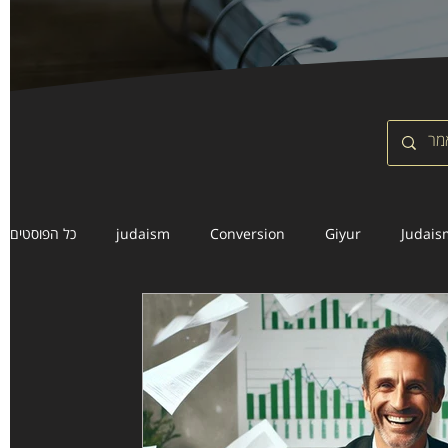
כל הפוסטים
judaism
Conversion
Giyur
Judais
Insolvency
Civil Status in Israel
Inheritance Law