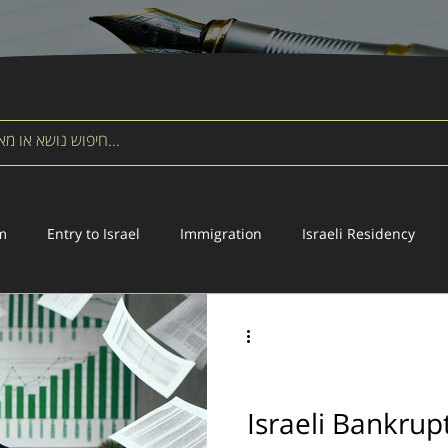
m
Entry to Israel
Immigration
Israeli Residency
Will
Estate Law
Bankruptcy
Civil Law
Israeli Bankru