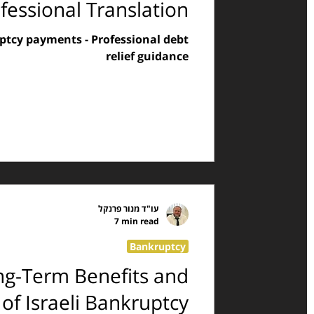
ofessional Translation
uptcy payments - Professional debt
relief guidance
עו"ד מנור פרנקל
7 min read
Bankruptcy
ng-Term Benefits and
f Israeli Bankruptcy