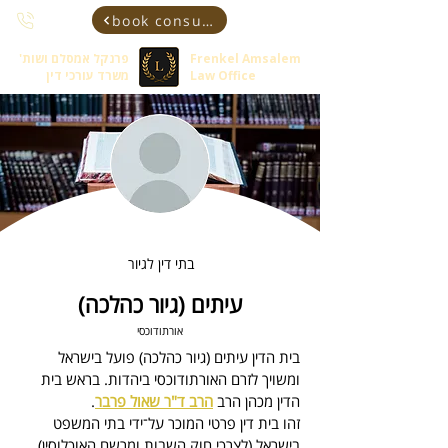
book consultant
Frenkel Amsalem
פרנקל אמסלם ושות'
Law Office
משרד עורכי דין
בתי דין לגיור
עיתים (גיור כהלכה)
אורתודוכסי
בית הדין עיתים (גיור כהלכה)
 פועל בישראל 
ומשויך לזרם האורתודוכסי ביהדות. 
בראש בית 
הדין מכהן 
הרב 
הרב ד"ר שאול פרבר
.
זהו בית דין פרטי המוכר על־ידי בתי המשפט 
בישראל (לצרכי חוק השבות ומרשם האוכלוסין).