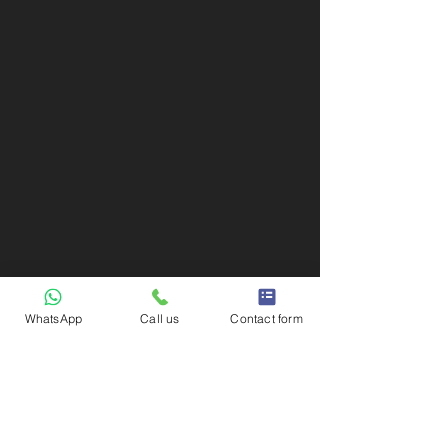
WhatsApp
Call us
Contact form
Facing a crucial moment? We're here
for you!