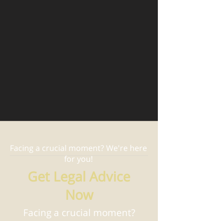
Facing a crucial moment? We're here
for you!
Get Legal Advice
Now
Facing a crucial moment?