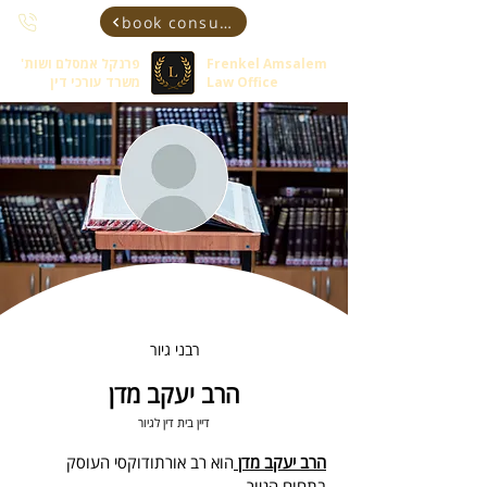
book consultant
Frenkel Amsalem
פרנקל אמסלם ושות'
Law Office
משרד עורכי דין
רבני גיור
הרב יעקב מדן
דיין בית דין לגיור
הרב יעקב מדן 
הוא רב אורתודוקסי העוסק 
בתחום הגיור.