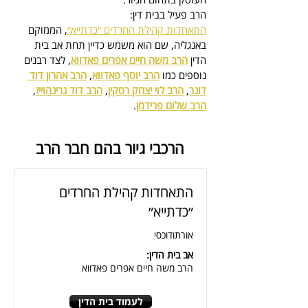
הרב פעיל בבית דין:
התאחדות קהילת החרדים ״כדתייא״
, הממוקם 
באנגליה, 
שם הוא משמש כדיין
 תחת אב בית 
הדין 
הרב משה חיים אפרים פאדווא
, לצד רבנים 
נוספים כמו 
הרב יוסף פאדווא
, 
הרב אהרון דוד 
דונר
, 
הרב לוי יצחק רסקין
, 
הרב דוד גרינהוייז
, 
הרב שלום פרידמן
.
הרכבי גיור בהם חבר הרב
התאחדות קהילת החרדים
״כדתייא״
אורתודוכסי
אב בית הדין:
הרב משה חיים אפרים פאדווא
לעמוד בית הדין