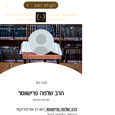
לקבלת ייעוץ
Frenkel Amsalem
פרנקל אמסלם ושות'
Law Office
משרד עורכי דין
רבני גיור
הרב שלמה פרישווסר
דיין בית דין לגיור
הרב שלמה פרישווסר 
הוא רב אורתודוקסי 
העוסק בתחום הגיור.