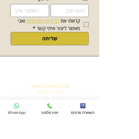
קראתי את 
מדיניות הפרטיות
 ואני 
מאשר ליצור איתי קשר
*
שליחה
פרנקל אמסלם ושות'
משרד עורכי דין
יצירת קשר
השארת פרטים
יעוץ טלפוני
WhatsApp
משרד:
03-7716649
פקס:
03-7716650