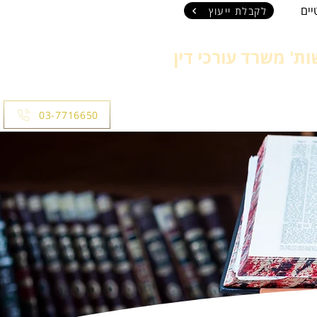
ים
לקבלת ייעוץ
ת' משרד עורכי דין
חי
עבודה
03-7716650