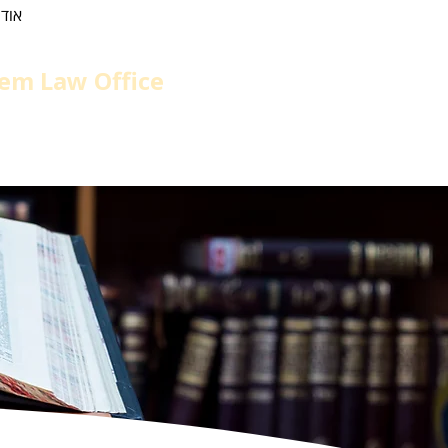
אודו
em Law Office
el
גיור