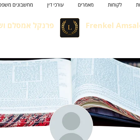
ת
לקוחות
מאמרים
עורכי דין
מחשבונים משפטי
Frenkel Amsal
פרנקל אמסלם ושו
Immigration lawyer in Isra
עורך דין הגירה, גיור ומשפט אזר
הגירה
משפחה
נזיקין