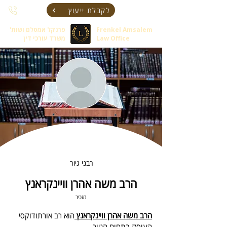
לקבלת ייעוץ
Frenkel Amsalem
פרנקל אמסלם ושות'
Law Office
משרד עורכי דין
רבני גיור
הרב משה אהרן וויינקראנץ
מזכיר
הרב משה אהרן וויינקראנץ 
הוא רב אורתודוקסי 
העוסק בתחום הגיור.