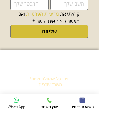
קראתי את 
מדיניות הפרטיות
 ואני 
מאשר ליצור איתי קשר
*
שליחה
פרנקל אמסלם ושות'
משרד עורכי דין
יצירת קשר
השארת פרטים
יעוץ טלפוני
WhatsApp
משרד:
03-7716649
פקס:
03-7716650