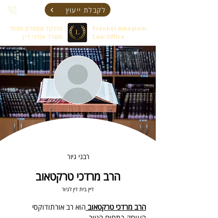
לקבלת ייעוץ
Frenkel Amsalem
פרנקל אמסלם ושות'
Law Office
משרד עורכי דין
רבני גיור
הרב מרדכי טרקטאוב
דיין בית דין לגיור
הרב מרדכי טרקטאוב 
הוא רב אורתודוקסי 
העוסק בתחום הגיור.