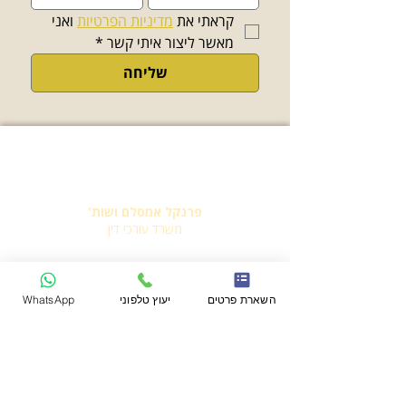
קראתי את 
מדיניות הפרטיות
 ואני 
מאשר ליצור איתי קשר
*
שליחה
פרנקל אמסלם ושות'
משרד עורכי דין
יצירת קשר
השארת פרטים
יעוץ טלפוני
WhatsApp
משרד:
03-7716649
פקס:
03-7716650
דברו איתנו