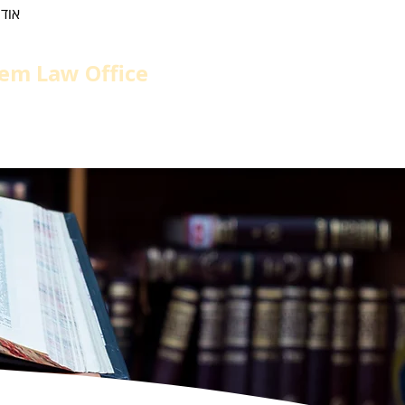
אודו
em Law Office
el
גיור