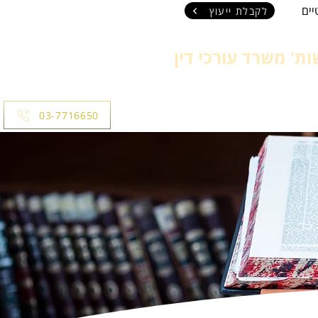
ים
לקבלת ייעוץ
ת' משרד עורכי דין
חי
עבודה
03-7716650