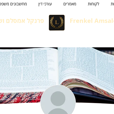
ת
לקוחות
מאמרים
עורכי דין
מחשבונים משפטי
Frenkel Amsal
פרנקל אמסלם ושו
Immigration lawyer in Isra
עורך דין הגירה, גיור ומשפט אזר
הגירה
משפחה
נזיקין