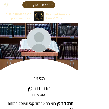
לקבלת ייעוץ
Frenkel Amsalem
פרנקל אמסלם ושות'
Law Office
משרד עורכי דין
רבני גיור
הרב דוד כץ
מנהל בית דין
הרב דוד כץ 
הוא רב אורתודוקסי העוסק בתחום 
הגיור.