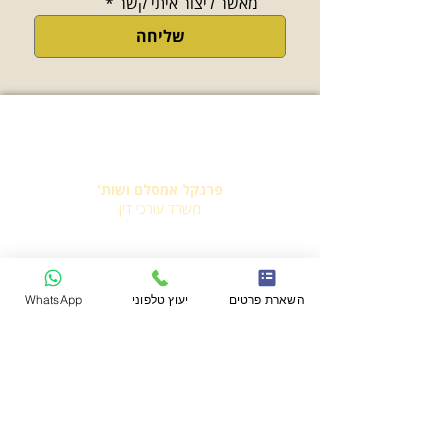
מאשר ליצור איתי קשר
*
שליחה
פרנקל אמסלם ושות'
משרד עורכי דין
יצירת קשר
השארת פרטים
יעוץ טלפוני
WhatsApp
משרד:
03-7716649
פקס:
03-7716650
דברו איתנו
ז'בוטינסקי 138, רמת גן.