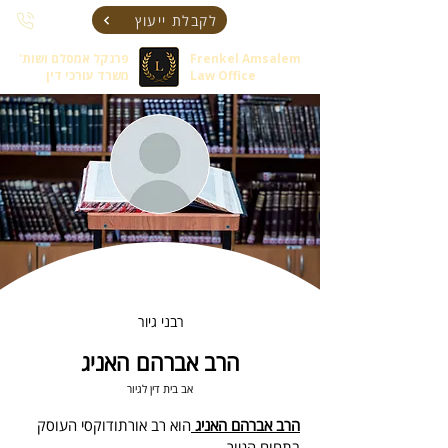
לקבלת ייעוץ
Frenkel Amsalem
פרנקל אמסלם ושות'
Law Office
משרד עורכי דין
רבני גיור
הרב אברהם האניג
אב בית דין לגיור
הרב אברהם האניג 
הוא רב אורתודוקסי העוסק 
בתחום הגיור.