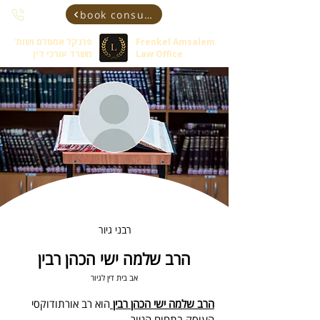
book consultant
Frenkel Amsalem
פרנקל אמסלם ושות'
Law Office
משרד עורכי דין
רבני גיור
הרב שלמה ישי הכהן רבין
אב בית דין לגיור
הרב שלמה ישי הכהן רבין 
הוא רב אורתודוקסי 
העוסק בתחום הגיור.