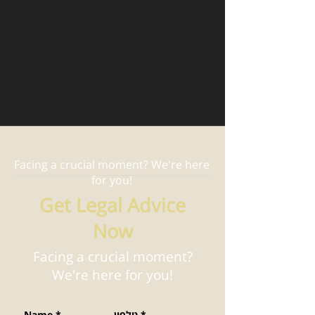
Facing a crucial moment? We're here
for you!
Get Legal Advice
Now
Facing a crucial moment?
We're here for you!
*
טלפון
*
Name