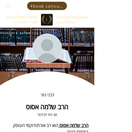
book consultant
Frenkel Amsalem
פרנקל אמסלם ושות'
Law Office
משרד עורכי דין
רבני גיור
הרב שלמה אסוס
אב בית דין לגיור
הרב שלמה אסוס 
הוא רב אורתודוקסי העוסק 
בתחום הגיור.