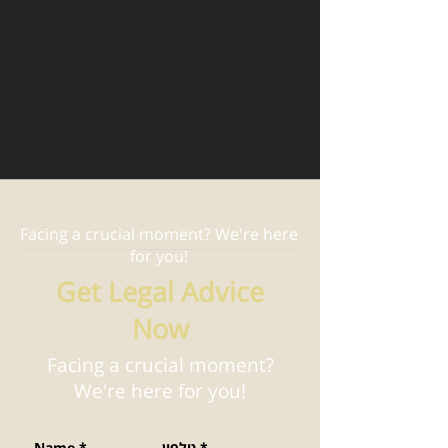
Facing a crucial moment? We're here
for you!
Get Legal Advice
Now
Facing a crucial moment?
We're here for you!
*
טלפון
*
Name