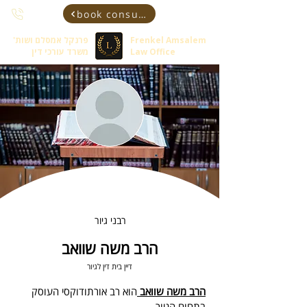
book consultant
Frenkel Amsalem
פרנקל אמסלם ושות'
Law Office
משרד עורכי דין
רבני גיור
הרב משה שוואב
דיין בית דין לגיור
הרב משה שוואב 
הוא רב אורתודוקסי העוסק 
בתחום הגיור.