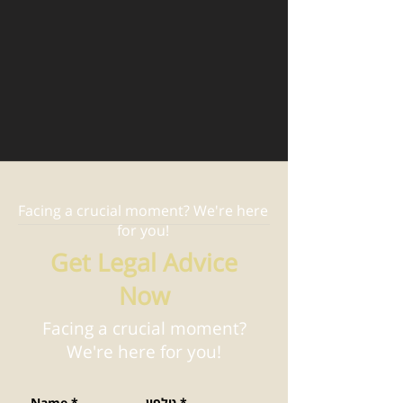
Facing a crucial moment? We're here
for you!
Get Legal Advice
Now
Facing a crucial moment?
We're here for you!
*
טלפון
*
Name