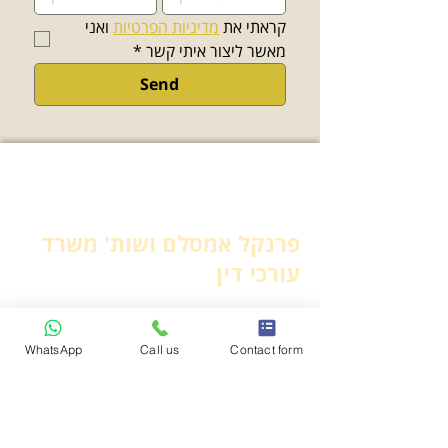
קראתי את 
מדיניות הפרטיות
 ואני 
מאשר ליצור איתי קשר
*
Send
פרנקל אמסלם ושות' משרד
עורכי דין
יצירת קשר
WhatsApp
Call us
Contact form
משרד:
03-7716649
פקס:
03-7716650