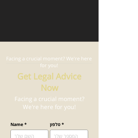
Facing a crucial moment? We're here
for you!
Get Legal Advice
Now
Facing a crucial moment?
We're here for you!
*
טלפון
*
Name