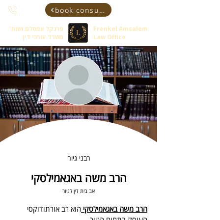
book consultant
Frenkel Amsalem
פרנקל אמסלם ושות'
Law Office
משרד עורכי דין
רבני גיור
הרב משה באגאמילסקי
אב בית דין לגיור
הרב משה באגאמילסקי 
הוא רב אורתודוקסי 
העוסק בתחום הגיור.