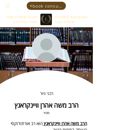
book consultant
Frenkel Amsalem
פרנקל אמסלם ושות'
Law Office
משרד עורכי דין
רבני גיור
הרב משה אהרן וויינקראנץ
מזכיר
הרב משה אהרן וויינקראנץ 
הוא רב אורתודוקסי 
העוסק בתחום הגיור.