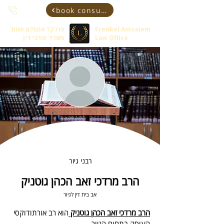
book consultant
Frenkel Amsalem
פרנקל אמסלם ושות'
Law Office
משרד עורכי דין
רבני גיור
הרב מרדכי זאב הכהן גוטניק
אב בית דין לגיור
הרב מרדכי זאב הכהן גוטניק 
הוא רב אורתודוקסי 
העוסק בתחום הגיור.