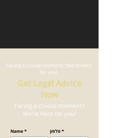
Facing a crucial moment? We're here
for you!
Get Legal Advice
Now
Facing a crucial moment?
We're here for you!
*
טלפון
*
Name