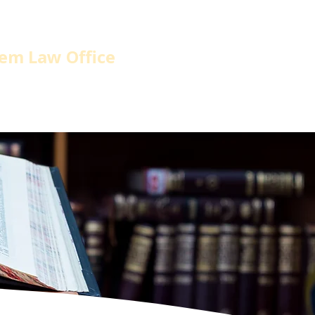
em Law Office
home