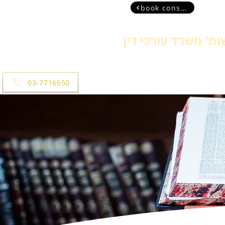
book consultant
ת' משרד עורכי דין
more
03-7716650