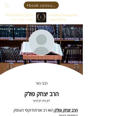
book consultant
Frenkel Amsalem
פרנקל אמסלם ושות'
Law Office
משרד עורכי דין
רבני גיור
הרב יצחק פולק
דיין בית דין לגיור
הרב יצחק פולק 
הוא רב אורתודוקסי העוסק 
בתחום הגיור.