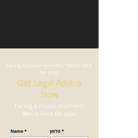
Facing a crucial moment? We're here
for you!
Get Legal Advice
Now
Facing a crucial moment?
We're here for you!
*
טלפון
*
Name