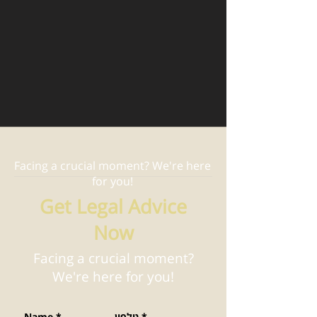
Facing a crucial moment? We're here
for you!
Get Legal Advice
Now
Facing a crucial moment?
We're here for you!
*
טלפון
*
Name