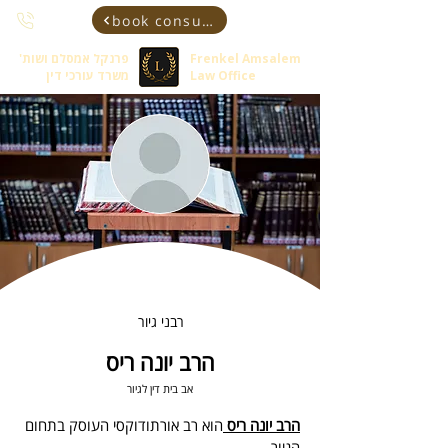
book consultant
Frenkel Amsalem
פרנקל אמסלם ושות'
Law Office
משרד עורכי דין
רבני גיור
הרב יונה ריס
אב בית דין לגיור
הרב יונה ריס 
הוא רב אורתודוקסי העוסק בתחום 
הגיור.