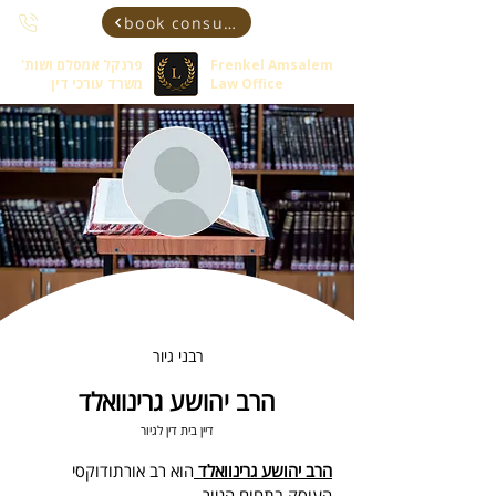
book consultant
Frenkel Amsalem
פרנקל אמסלם ושות'
Law Office
משרד עורכי דין
רבני גיור
הרב יהושע גרינוואלד
דיין בית דין לגיור
הרב יהושע גרינוואלד 
הוא רב אורתודוקסי 
העוסק בתחום הגיור.