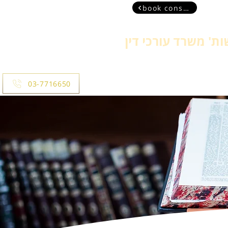
book consultant
ת' משרד עורכי דין
more
03-7716650