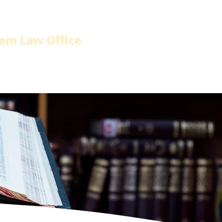
em Law Office
home