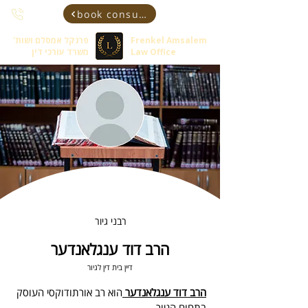
book consultant
Frenkel Amsalem
פרנקל אמסלם ושות'
Law Office
משרד עורכי דין
רבני גיור
הרב דוד ענגלאנדער
דיין בית דין לגיור
הרב דוד ענגלאנדער 
הוא רב אורתודוקסי העוסק 
בתחום הגיור.