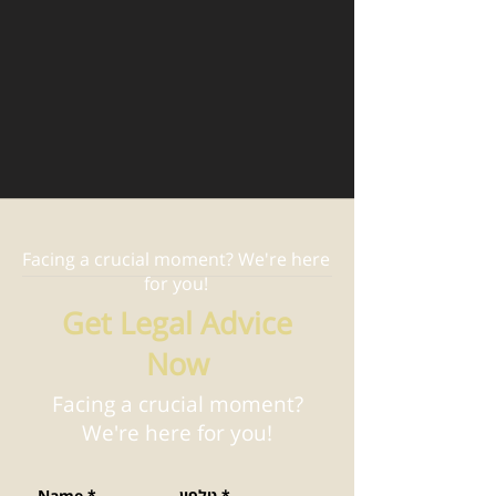
Facing a crucial moment? We're here
for you!
Get Legal Advice
Now
Facing a crucial moment?
We're here for you!
*
טלפון
*
Name