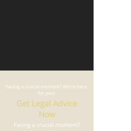
Facing a crucial moment? We're here
for you!
Get Legal Advice
Now
Facing a crucial moment?