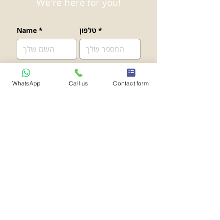
We're here for you!
*
טלפון
*
Name
קראתי את 
מדיניות הפרטיות
 ואני 
מאשר ליצור איתי קשר
*
WhatsApp
Call us
Contact form
Send
פרנקל אמסלם ושות' משרד
עורכי דין