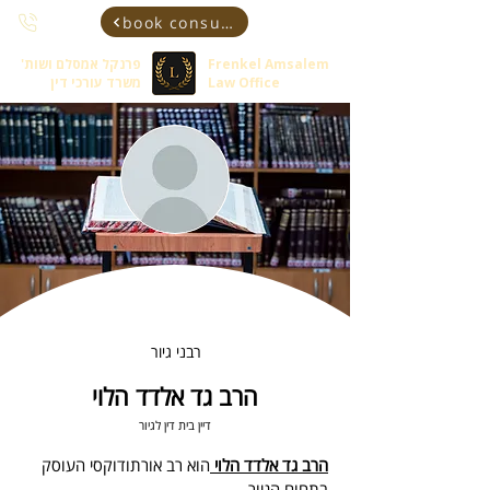
book consultant
Frenkel Amsalem
פרנקל אמסלם ושות'
Law Office
משרד עורכי דין
רבני גיור
הרב גד אלדד הלוי
דיין בית דין לגיור
הרב גד אלדד הלוי 
הוא רב אורתודוקסי העוסק 
בתחום הגיור.