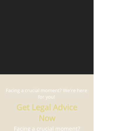
Facing a crucial moment? We're here
for you!
Get Legal Advice
Now
Facing a crucial moment?