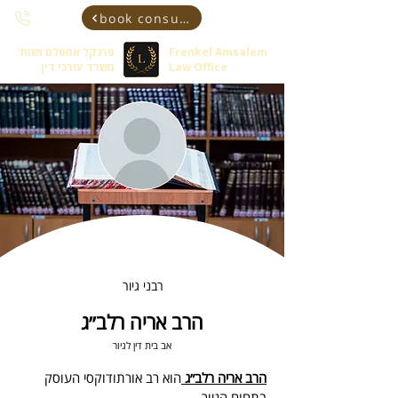
book consultant
Frenkel Amsalem
פרנקל אמסלם ושות'
Law Office
משרד עורכי דין
רבני גיור
הרב אריה רלב״ג
אב בית דין לגיור
הרב אריה רלב״ג 
הוא רב אורתודוקסי העוסק 
בתחום הגיור.