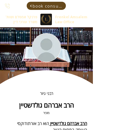
book consultant
Frenkel Amsalem
פרנקל אמסלם ושות'
Law Office
משרד עורכי דין
רבני גיור
הרב אברהם גולדשטיין
מזכיר
הרב אברהם גולדשטיין 
הוא רב אורתודוקסי 
העוסק בתחום הגיור.