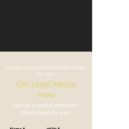
Facing a crucial moment? We're here
for you!
Get Legal Advice
Now
Facing a crucial moment?
We're here for you!
*
טלפון
*
Name