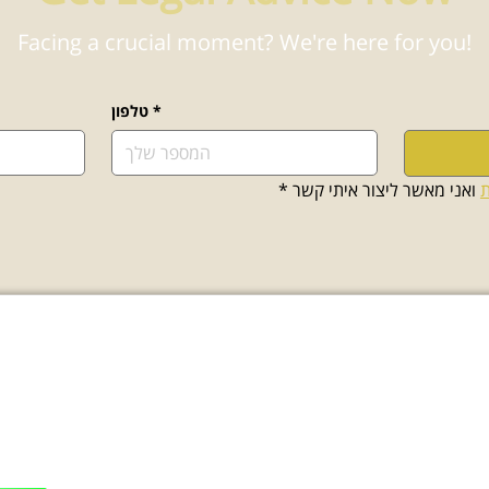
Facing a crucial moment? We're here for you!
*
טלפון
ת
 ואני מאשר ליצור איתי קשר
*
עולם התוכן
יציר
תהליך גיור - מדריך מקיף
משרד:
9
יפוי כח מתמשך - הסיכונים
פקס: 03-7716650