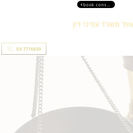
book consultant
ת' משרד עורכי דין
more
03-7716650