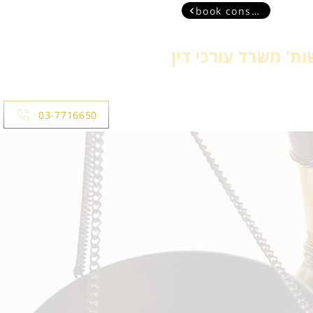
book consultant
ת' משרד עורכי דין
more
03-7716650