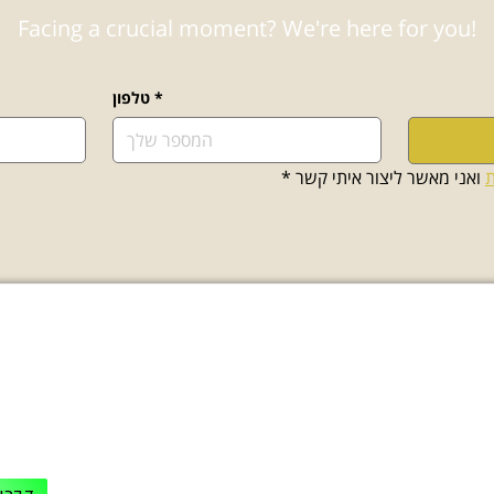
Facing a crucial moment? We're here for you!
*
טלפון
ת
 ואני מאשר ליצור איתי קשר
*
עולם התוכן
יציר
תהליך גיור - מדריך מקיף
משרד:
9
יפוי כח מתמשך - הסיכונים
פקס: 03-7716650
למי מתאים תהליך גיור מקוצר