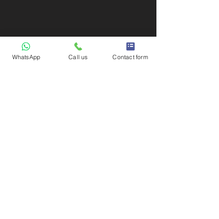
WhatsApp
Call us
Contact form
Facing a crucial moment? We're here
for you!
Get Legal Advice
Now
Facing a crucial moment?
We're here for you!
*
טלפון
*
Name
קראתי את 
מדיניות הפרטיות
 ואני 
מאשר ליצור איתי קשר
*