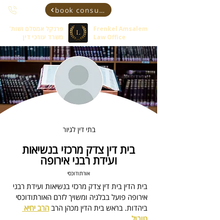
book consultant
Frenkel Amsalem
פרנקל אמסלם ושות'
Law Office
משרד עורכי דין
בתי דין לגיור
בית דין צדק מרכזי בנשיאות
ועידת רבני אירופה
אורתודוכסי
בית הדין בית דין צדק מרכזי בנשיאות ועידת רבני 
אירופה
 פועל בבלגיה ומשויך לזרם האורתודוכסי 
ביהדות. 
בראש בית הדין מכהן 
הרב 
הרב יחיא 
טובול
.