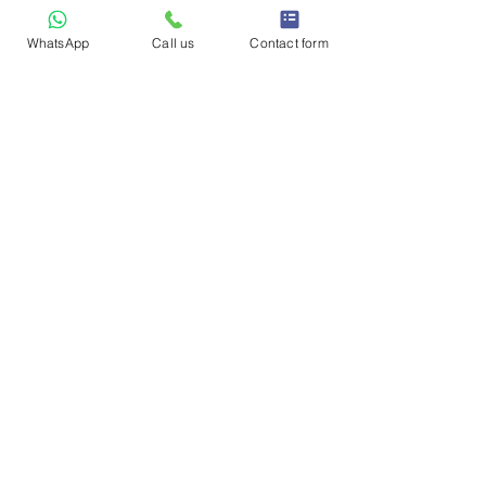
Send
WhatsApp
Call us
Contact form
פרנקל אמסלם ושות' משרד
עורכי דין
יצירת קשר
משרד:
03-7716649
פקס:
03-7716650
דברו איתנו
ז'בוטינסקי 138, רמת גן.