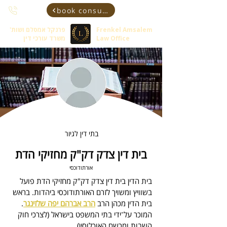
book consultant
Frenkel Amsalem
פרנקל אמסלם ושות'
Law Office
משרד עורכי דין
בתי דין לגיור
בית דין צדק דק"ק מחזיקי הדת
אורתודוכסי
בית הדין בית דין צדק דק"ק מחזיקי הדת
 פועל 
בשוויץ ומשויך לזרם האורתודוכסי ביהדות. 
בראש 
בית הדין מכהן 
הרב 
הרב אברהם יפה שלזינגר
.
המוכר על־ידי בתי המשפט בישראל (לצרכי חוק 
השבות ומרשם האוכלוסין).