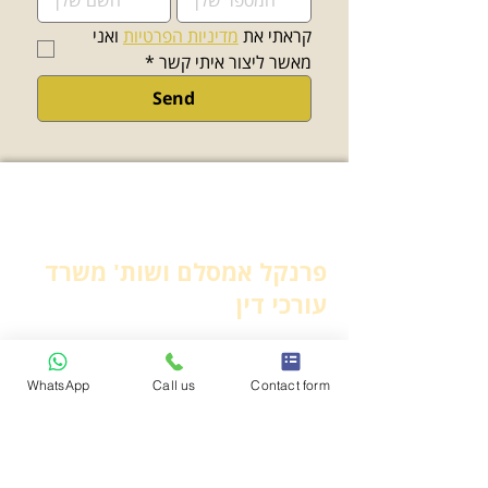
קראתי את 
מדיניות הפרטיות
 ואני 
מאשר ליצור איתי קשר
*
Send
פרנקל אמסלם ושות' משרד
עורכי דין
יצירת קשר
WhatsApp
Call us
Contact form
משרד:
03-7716649
פקס:
03-7716650