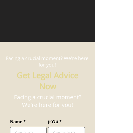
Facing a crucial moment? We're here
for you!
Get Legal Advice
Now
Facing a crucial moment?
We're here for you!
*
טלפון
*
Name