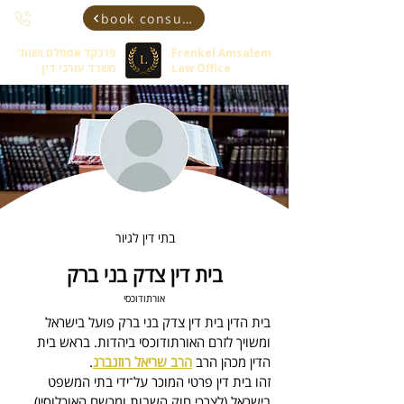
book consultant
Frenkel Amsalem
פרנקל אמסלם ושות'
Law Office
משרד עורכי דין
בתי דין לגיור
בית דין צדק בני ברק
אורתודוכסי
בית הדין בית דין צדק בני ברק
 פועל בישראל 
ומשויך לזרם האורתודוכסי ביהדות. 
בראש בית 
הדין מכהן 
הרב 
הרב שריאל רוזנברג
.
זהו בית דין פרטי המוכר על־ידי בתי המשפט 
בישראל (לצרכי חוק השבות ומרשם האוכלוסין).