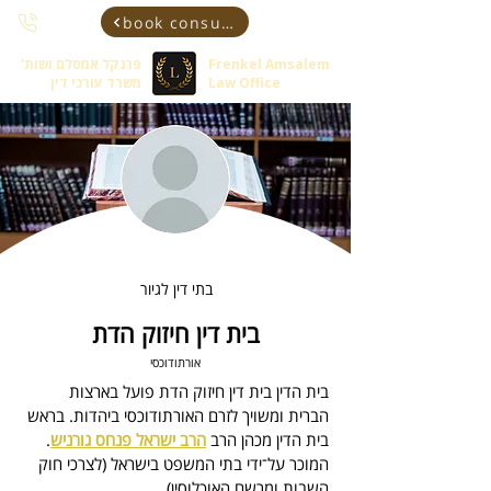
book consultant
Frenkel Amsalem
פרנקל אמסלם ושות'
Law Office
משרד עורכי דין
בתי דין לגיור
בית דין חיזוק הדת
אורתודוכסי
בית הדין בית דין חיזוק הדת
 פועל בארצות 
הברית ומשויך לזרם האורתודוכסי ביהדות. 
בראש 
בית הדין מכהן 
הרב 
הרב ישראל פנחס גורניש
.
המוכר על־ידי בתי המשפט בישראל (לצרכי חוק 
השבות ומרשם האוכלוסין).