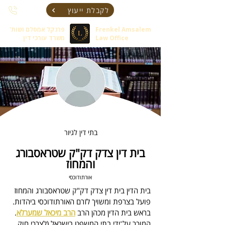
לקבלת ייעוץ
Frenkel Amsalem
פרנקל אמסלם ושות'
Law Office
משרד עורכי דין
בתי דין לגיור
בית דין צדק דק"ק שטראסבורג
והמחוז
אורתודוכסי
בית הדין בית דין צדק דק"ק שטראסבורג והמחוז
פועל בצרפת ומשויך לזרם האורתודוכסי ביהדות. 
בראש בית הדין מכהן 
הרב 
הרב מיכאל שמערלא
.
המוכר על־ידי בתי המשפט בישראל (לצרכי חוק 