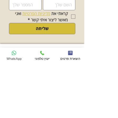
קראתי את 
מדיניות הפרטיות
 ואני 
מאשר ליצור איתי קשר
*
שליחה
השארת פרטים
יעוץ טלפוני
WhatsApp
פרנקל אמסלם ושות'
משרד עורכי דין
יצירת קשר
משרד:
03-7716649
פקס:
03-7716650