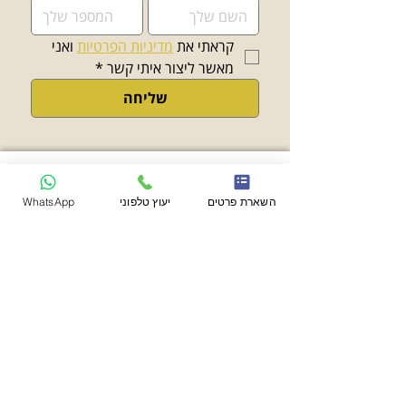
קראתי את 
מדיניות הפרטיות
 ואני 
מאשר ליצור איתי קשר
*
שליחה
השארת פרטים
יעוץ טלפוני
WhatsApp
פרנקל אמסלם ושות'
משרד עורכי דין
יצירת קשר
משרד:
03-7716649
פקס:
03-7716650