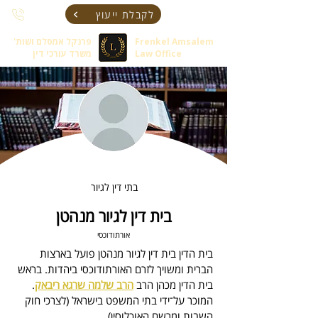
לקבלת ייעוץ
Frenkel Amsalem
פרנקל אמסלם ושות'
Law Office
משרד עורכי דין
בתי דין לגיור
בית דין לגיור מנהטן
אורתודוכסי
בית הדין בית דין לגיור מנהטן
 פועל בארצות 
הברית ומשויך לזרם האורתודוכסי ביהדות. 
בראש 
בית הדין מכהן 
הרב 
הרב שלמה שרגא ריבאק
.
המוכר על־ידי בתי המשפט בישראל (לצרכי חוק 
השבות ומרשם האוכלוסין).