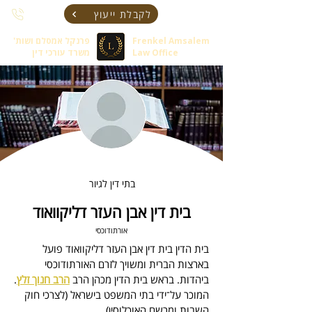
לקבלת ייעוץ
Frenkel Amsalem
פרנקל אמסלם ושות'
Law Office
משרד עורכי דין
בתי דין לגיור
בית דין אבן העזר דליקוואוד
אורתודוכסי
בית הדין בית דין אבן העזר דליקוואוד
 פועל 
בארצות הברית ומשויך לזרם האורתודוכסי 
ביהדות. 
בראש בית הדין מכהן 
הרב 
הרב חנוך זלץ
.
המוכר על־ידי בתי המשפט בישראל (לצרכי חוק 
השבות ומרשם האוכלוסין).